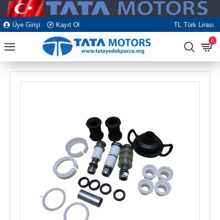
Üye Girişi
Kayıt Ol
TL
Türk Lirası
0