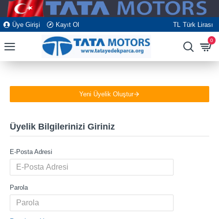
Üye Girişi
Kayıt Ol
TL
Türk Lirası
0
Yeni Üyelik Oluştur
Üyelik Bilgilerinizi Giriniz
E-Posta Adresi
Parola